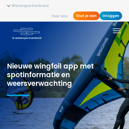
Watersportverbond
Sluit je aan
Inloggen
Over ons
Nieuwe wingfoil app met
spotinformatie en
weersverwachting