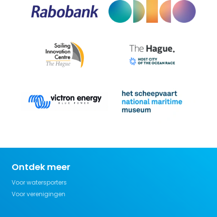
Ontdek meer
Voor watersporters
Voor verenigingen