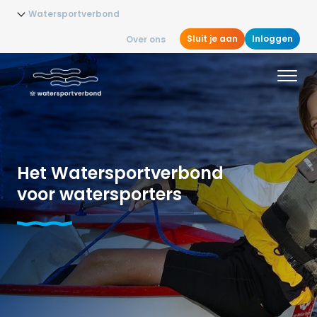
Watersportverbond
Sluit je aan
Inloggen
Over ons
Het Watersportverbond
voor watersporters