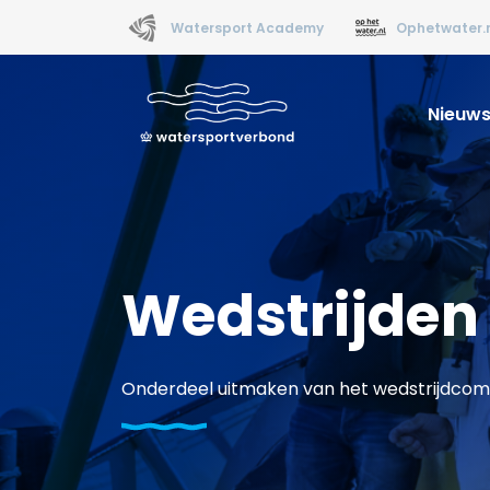
Watersport Academy
Ophetwater.
Nieuw
Wedstrijden
Onderdeel uitmaken van het wedstrijdcomité b