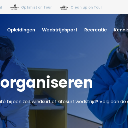
nl
Optimist on Tour
Clean up on Tour
s
Opleidingen
Wedstrijdsport
Recreatie
Kenni
 organiseren
ij een zeil, windsurf of kitesurf wedstrijd? Volg dan de op