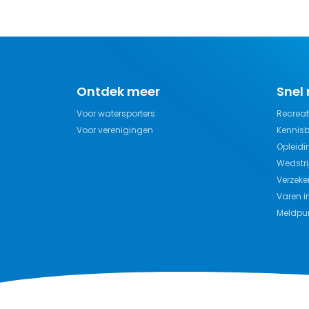
Ontdek meer
Snel
Voor watersporters
Recreat
Voor verenigingen
Kennis
Opleidi
Wedstri
Verzeke
Varen i
Meldpun