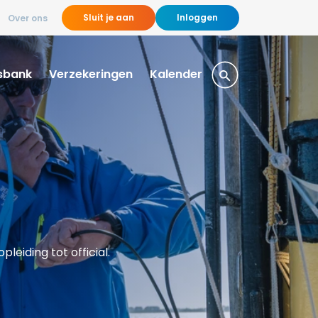
Sluit je aan
Inloggen
Over ons
sbank
Verzekeringen
Kalender
leiding tot official.