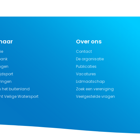
 naar
Over ons
ie
Contact
bank
De organisatie
ngen
Publicaties
jdsport
Vacatures
ringen
Lidmaatschap
n het buitenland
Zoek een vereniging
t Veilige Watersport
Veelgestelde vragen