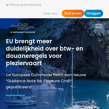
Watersportverbond
Sluit je aan
Inloggen
Over ons
EU brengt meer
duidelijkheid over btw- en
douaneregels voor
pleziervaart
De Europese Commissie heeft een nieuwe
“Guidance Note for Pleasure Craft”
gepubliceerd.