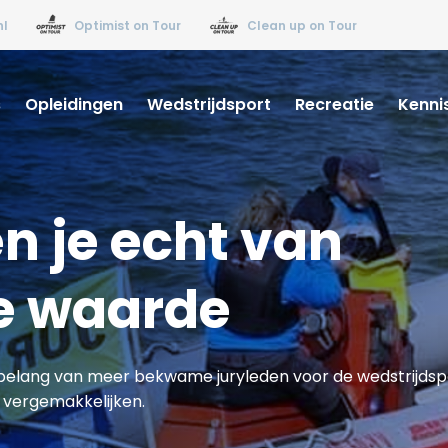
nl
Optimist on Tour
Clean up on Tour
s
Opleidingen
Wedstrijdsport
Recreatie
Kenni
en je echt van
e waarde
belang van meer bekwame juryleden voor de wedstrijdsp
e vergemakkelijken.