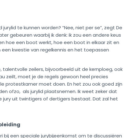
 jurylid te kunnen worden? “Nee, niet per se”, zegt De
ater gebeuren waarbij ik denk: ik zou een andere keus
n hoe een boot werkt, hoe een boot in elkaar zit en
n een kwestie van regelkennis en het toepassen
 talentvolle zeilers, bijvoorbeeld uit de kernploeg, ook
eau zeilt, moet je de regels gewoon heel precies
ele protestkamer moet doen. En het zou ook goed zijn
ijden ofzo, als jurylid plaatsnemen. Ik weet zeker dat
jury uit twintigers of dertigers bestaat. Dat zal het
pleiding
i bij een speciale jurybijeenkomst om te discussiëren