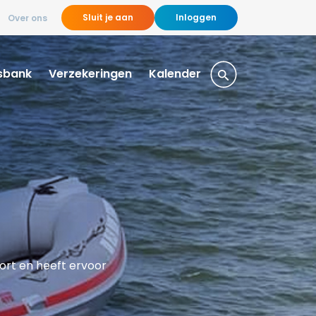
Sluit je aan
Inloggen
Over ons
sbank
Verzekeringen
Kalender
ort en heeft ervoor