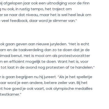
 afgelopen jaar ook een uitnodiging voor de Finn
g nu ook, in rustig tempo, het traject om
 per se naar dat niveau, maar het is wel heel leuk om
 je veel feedback, daar word je slimmer van.”
 ook gaan geven aan nieuwe juryleden. “Het is echt
team en de taakverdeling dan zo te doen dat je de
imaal benut. Het is mooi om als protestvoorzitter
im en efficiënt mogelijk te doen. Want het is, voor
om tot laat in de avond nog protesten af te handelen.”
s gaan begrijpen nu hij jureert. “Als je het spelletje
aar word je een andere, betere zeiler van. Bij het
nt hoe goed je ook vaart, ook olympische medailles
testkamer.”