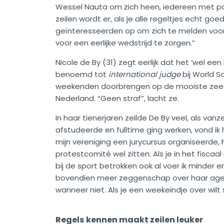
Wessel Nauta om zich heen, iedereen met passi
zeilen wordt er, als je alle regeltjes echt goe
geïnteresseerden op om zich te melden voor d
voor een eerlijke wedstrijd te zorgen.”
Nicole de By (31) zegt eerlijk dat het ‘wel ee
benoemd tot
international judge
bij World Sa
weekenden doorbrengen op de mooiste zeeën
Nederland. “Geen straf”, lacht ze.
In haar tienerjaren zeilde De By veel, als vanz
afstudeerde en fulltime ging werken, vond ik
mijn vereniging een jurycursus organiseerde, 
protestcomité wel zitten. Als je in het fiscaal r
bij de sport betrokken ook al voer ik minder en
bovendien meer zeggenschap over haar agend
wanneer niet. Als je een weekeindje over wilt 
Regels kennen maakt zeilen leuker