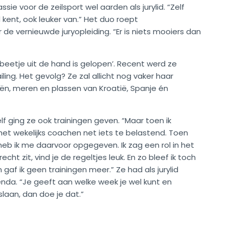
e voor de zeilsport wel aarden als jurylid. “Zelf
d kent, ook leuker van.” Het duo roept
e vernieuwde juryopleiding. “Er is niets mooiers dan
n beetje uit de hand is gelopen’. Recent werd ze
iling. Het gevolg? Ze zal allicht nog vaker haar
, meren en plassen van Kroatië, Spanje én
elf ging ze ook trainingen geven. “Maar toen ik
 het wekelijks coachen net iets te belastend. Toen
heb ik me daarvoor opgegeven. Ik zag een rol in het
echt zit, vind je de regeltjes leuk. En zo bleef ik toch
 gaf ik geen trainingen meer.” Ze had als jurylid
a. “Je geeft aan welke week je wel kunt en
slaan, dan doe je dat.”