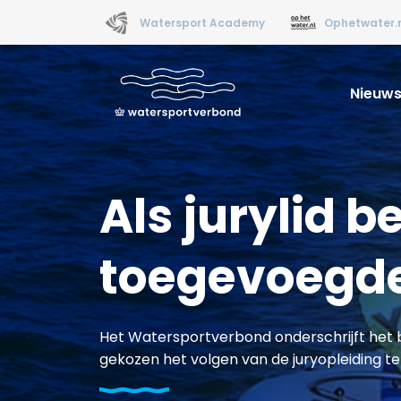
Watersport Academy
Ophetwater.
Nieuw
Als jurylid b
toegevoegd
Het Watersportverbond onderschrijft het 
gekozen het volgen van de juryopleiding t