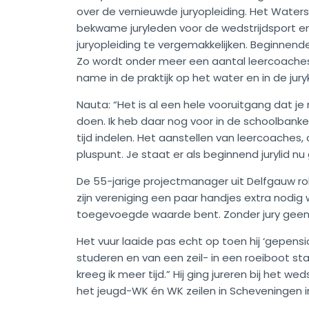
over de vernieuwde juryopleiding. Het Water
bekwame juryleden voor de wedstrijdsport e
juryopleiding te vergemakkelijken. Beginnende
Zo wordt onder meer een aantal leercoaches 
name in de praktijk op het water en in de jur
Nauta: “Het is al een hele vooruitgang dat je 
doen. Ik heb daar nog voor in de schoolbanke
tijd indelen. Het aanstellen van leercoaches, 
pluspunt. Je staat er als beginnend jurylid n
De 55-jarige projectmanager uit Delfgauw rold
zijn vereniging een paar handjes extra nodig wa
toegevoegde waarde bent. Zonder jury geen 
Het vuur laaide pas echt op toen hij ‘gepensi
studeren en van een zeil- in een roeiboot stap
kreeg ik meer tijd.” Hij ging jureren bij het w
het jeugd-WK én WK zeilen in Scheveningen in