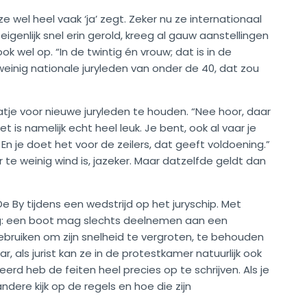
e wel heel vaak ‘ja’ zegt. Zeker nu ze internationaal
n eigenlijk snel erin gerold, kreeg al gauw aanstellingen
ok wel op. “In de twintig én vrouw; dat is in de
r weinig nationale juryleden van onder de 40, dat zou
tje voor nieuwe juryleden te houden. “Nee hoor, daar
et is namelijk echt heel leuk. Je bent, ook al vaar je
. En je doet het voor de zeilers, dat geeft voldoening.”
 te weinig wind is, jazeker. Maar datzelfde geldt dan
e By tijdens een wedstrijd op het juryschip. Met
eg: een boot mag slechts deelnemen aan een
gebruiken om zijn snelheid te vergroten, te behouden
, als jurist kan ze in de protestkamer natuurlijk ook
eleerd heb de feiten heel precies op te schrijven. Als je
ndere kijk op de regels en hoe die zijn