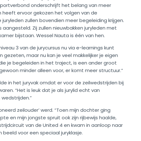
sportverbond onderschrijft het belang van meer
n heeft ervoor gekozen het volgen van de
 juryleden zullen bovendien meer begeleiding krijgen.
aangesteld. Zij zullen nieuwbakken juryleden met
ykamer bijstaan. Wessel Nauta is één van hen.
niveau 3 van de jurycursus nu via e-learnings kunt
n gezeten, maar nu kan je veel makkelijker je eigen
die je begeleiden in het traject, is een ander groot
u gewoon minder alleen voor, er komt meer structuur.”
e in het juryvak omdat er voor de zeilwedstrijden bij
ren. “Het is leuk dat je als jurylid echt van
wedstrijden.”
oneerd zeilouder’ werd. “Toen mijn dochter ging
te en mijn jongste spruit ook zijn rijbewijs haalde,
edstrijdcircuit van de United 4 en kwam in aanloop naar
 beeld voor een speciaal juryklasje.