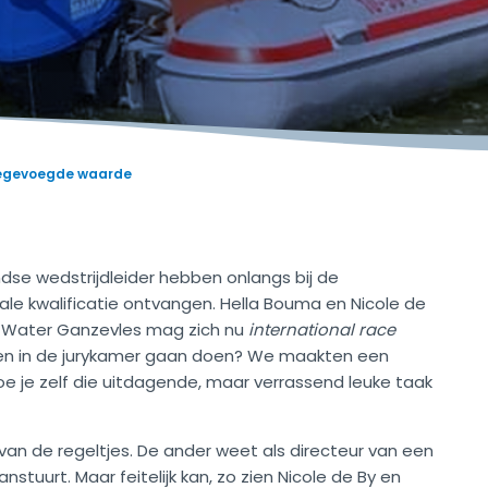
 toegevoegde waarde
se wedstrijdleider hebben onlangs bij de
nale
kwalificatie
ontvangen. Hella Bouma en Nicole de
, Water Ganzevles mag zich nu
international race
 en in de jurykamer gaan doen? We maakten een
 hoe je zelf die uitdagende, maar verrassend leuke taak
 van de regeltjes. De ander weet als directeur van een
stuurt. Maar feitelijk kan, zo zien Nicole de By en