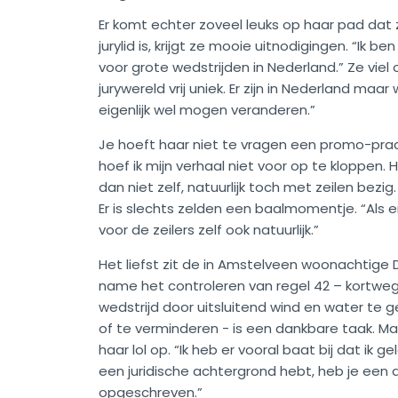
Er komt echter zoveel leuks op haar pad dat z
jurylid is, krijgt ze mooie uitnodigingen. “Ik be
voor grote wedstrijden in Nederland.” Ze viel o
jurywereld vrij uniek. Er zijn in Nederland maa
eigenlijk wel mogen veranderen.”
Je hoeft haar niet te vragen een promo-praa
hoef ik mijn verhaal niet voor op te kloppen. H
dan niet zelf, natuurlijk toch met zeilen bezig
Er is slechts zelden een baalmomentje. “Als er
voor de zeilers zelf ook natuurlijk.”
Het liefst zit de in Amstelveen woonachtige D
name het controleren van regel 42 – kortw
wedstrijd door uitsluitend wind en water te 
of te verminderen - is een dankbare taak. Maar
haar lol op. “Ik heb er vooral baat bij dat ik g
een juridische achtergrond hebt, heb je een a
opgeschreven.”