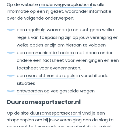
Op de website
minderwegwerpplastic.nl
is alle
informatie op een rij gezet, waaronder informatie
over de volgende onderwerpen;
een
regelhulp
waarmee je na kunt gaan welke
regels van toepassing zijn op jouw vereniging en
welke opties er zijn om hieraan te voldoen.
een
communicatie toolbox
met daarin onder
andere een factsheet voor verenigingen en een
factsheet voor evenementen.
een
overzicht van de regels
in verschillende
situaties
antwoorden
op veelgestelde vragen
Duurzamesportsector.nl
Op de site
duurzamesportsector.nl
vind je een
stappenplan om bij jouw vereniging aan de slag te
gaan met het verminderen van afval. Als je inzicht