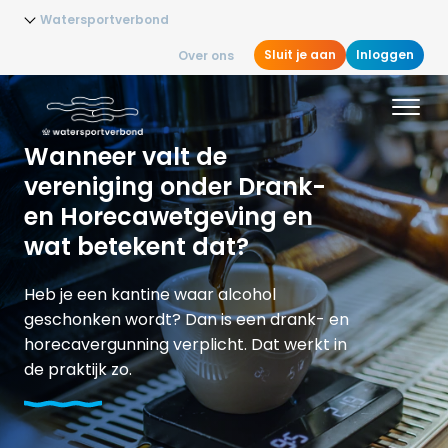
Watersportverbond
Sluit je aan
Inloggen
Over ons
Wanneer valt de
vereniging onder Drank-
en Horecawetgeving en
wat betekent dat?
Heb je een kantine waar alcohol
geschonken wordt? Dan is een drank- en
horecavergunning verplicht. Dat werkt in
de praktijk zo.