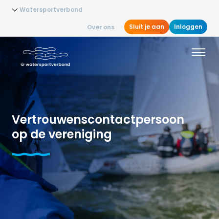
Watersportverbond
Sluit je aan
Inloggen
Over ons
Vertrouwenscontactpersoon
op de vereniging