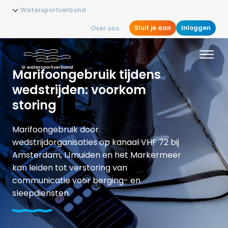
Watersportverbond
Sluit je aan
Inloggen
Over ons
Marifoongebruik tijdens
wedstrijden: voorkom
storing
Marifoongebruik door
wedstrijdorganisaties op kanaal VHF 72 bij
Amsterdam, IJmuiden en het Markermeer
kan leiden tot verstoring van
communicatie voor berging- en
sleepdiensten.