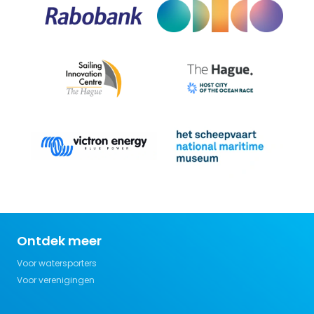
Ontdek meer
Voor watersporters
Voor verenigingen