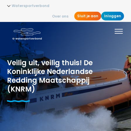
Watersportverbond
Sluit je aan
Inloggen
Over ons
Veilig uit, veilig thuis! De
Koninklijke Nederlandse
Redding Maatschappij
(KNRM)