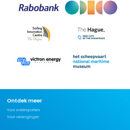
Ontdek meer
Voor watersporters
Voor verenigingen