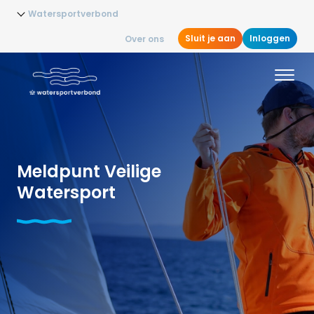
Watersportverbond
Sluit je aan
Inloggen
Over ons
Meldpunt Veilige
Watersport