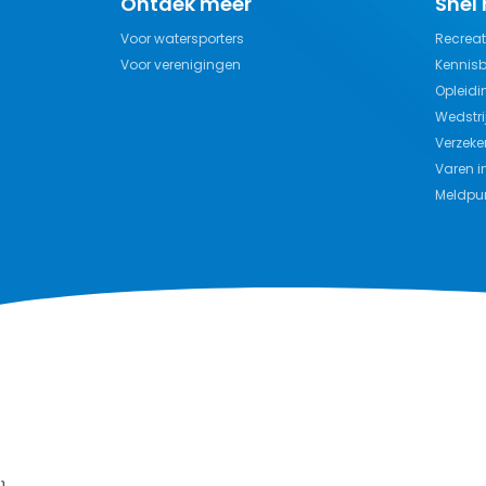
Ontdek meer
Snel
Voor watersporters
Recreat
Voor verenigingen
Kennis
Opleidi
Wedstri
Verzeke
Varen i
Meldpun