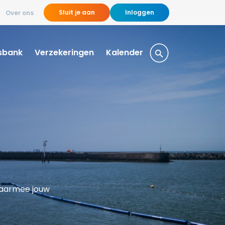
Sluit je aan
Inloggen
Over ons
sbank
Verzekeringen
Kalender
 waarmee jouw