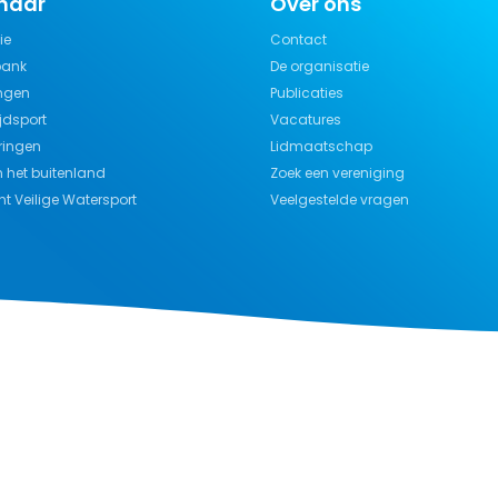
 naar
Over ons
ie
Contact
bank
De organisatie
ngen
Publicaties
jdsport
Vacatures
ringen
Lidmaatschap
n het buitenland
Zoek een vereniging
t Veilige Watersport
Veelgestelde vragen