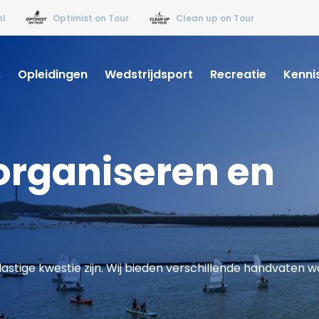
nl
Optimist on Tour
Clean up on Tour
s
Opleidingen
Wedstrijdsport
Recreatie
Kenni
 organiseren en
astige kwestie zijn. Wij bieden verschillende handvaten