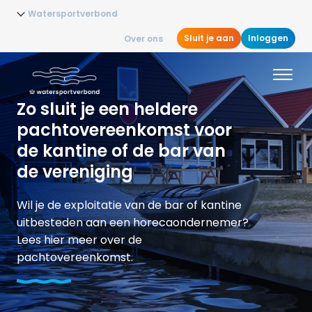
Watersportverbond
Sluit je aan
Inloggen
Over ons
Zo sluit je een heldere
pachtovereenkomst voor
de kantine of de bar van
de vereniging
Wil je de exploitatie van de bar of kantine
uitbesteden aan een horecaondernemer?
Lees hier meer over de
pachtovereenkomst.