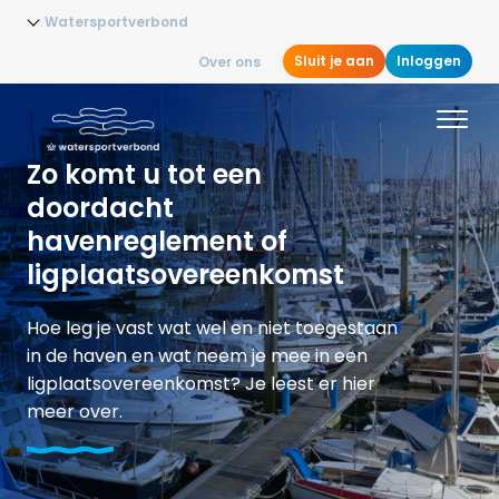
Watersportverbond
Sluit je aan
Inloggen
Over ons
Zo komt u tot een
doordacht
havenreglement of
ligplaatsovereenkomst
Hoe leg je vast wat wel en niet toegestaan
in de haven en wat neem je mee in een
ligplaatsovereenkomst? Je leest er hier
meer over.